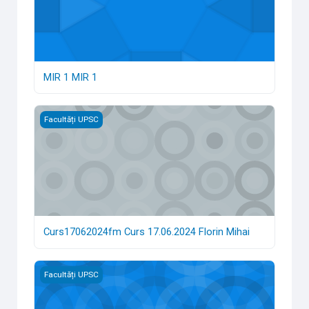
MIR 1 MIR 1
Curs17062024fm Curs 17.06.2024 Florin Mihai
Facultăți UPSC
Curs17062024fm Curs 17.06.2024 Florin Mihai
CursFMCat Curs Catalog Note Florin Mihai
Facultăți UPSC