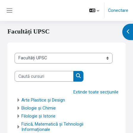
Salt la conţinutul principal
Conectare
Panou lateral
Facultăți UPSC
Des
Categorii curs
Caută cursuri
Caută cursuri
Extinde toate secțiunile
Arte Plastice și Design
Biologie și Chimie
Filologie și Istorie
Fizică, Matematică și Tehnologii
Informaționale