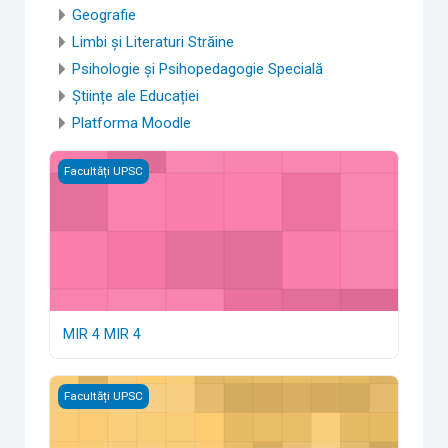
Geografie
Limbi și Literaturi Străine
Psihologie și Psihopedagogie Specială
Științe ale Educației
Platforma Moodle
MIR 4 MIR 4
Facultăți UPSC
MIR 4 MIR 4
MIR 3 MIR 3
Facultăți UPSC