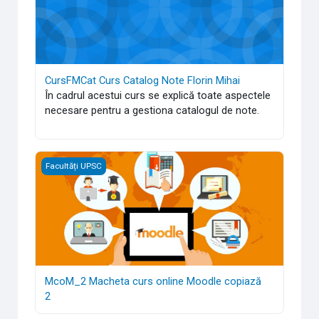
CursFMCat Curs Catalog Note Florin Mihai
În cadrul acestui curs se explică toate aspectele
necesare pentru a gestiona catalogul de note.
McoM_2 Macheta curs online Moodle copiază 2
Facultăți UPSC
McoM_2 Macheta curs online Moodle copiază
2